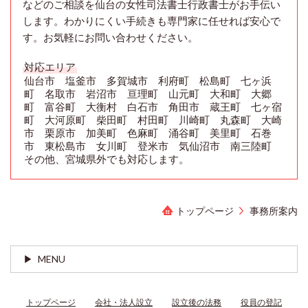
などのご相談を仙台の女性司法書士行政書士がお手伝い
します。わかりにくい手続きも専門家に任せれば安心で
す。お気軽にお問い合わせください。
対応エリア
仙台市 塩釜市 多賀城市 利府町 松島町 七ヶ浜
町 名取市 岩沼市 亘理町 山元町 大和町 大郷
町 富谷町 大衡村 白石市 角田市 蔵王町 七ヶ宿
町 大河原町 柴田町 村田町 川崎町 丸森町 大崎
市 栗原市 加美町 色麻町 涌谷町 美里町 石巻
市 東松島市 女川町 登米市 気仙沼市 南三陸町
その他、宮城県外でも対応します。
トップページ
事務所案内
MENU
トップページ
会社・法人設立
設立後の法務
役員の登記